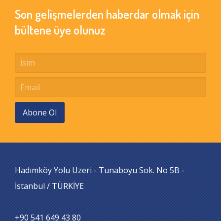
Son gelişmelerden haberdar olmak için
bültene üye olunuz
Abone Ol
Hadımköy Yolu Üzeri - Tunaboyu Sok. No 5B -
İstanbul / TÜRKİYE
+90 541 649 43 80