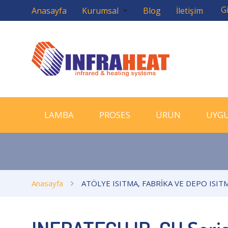
Gi
Anasayfa
Kurumsal
Blog
İletişim
LAMBA
PROSES
ÜRÜN
UYG
Anasayfa
ATÖLYE ISITMA, FABRİKA VE DEPO ISIT