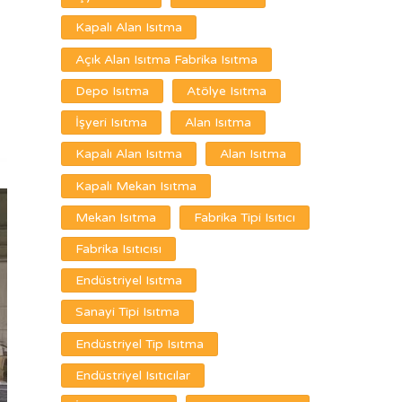
Kapalı Alan Isıtma
Açık Alan Isıtma Fabrika Isıtma
Depo Isıtma
Atölye Isıtma
İşyeri Isıtma
Alan Isıtma
Kapalı Alan Isıtma
Alan Isıtma
Kapalı Mekan Isıtma
Mekan Isıtma
Fabrika Tipi Isıtıcı
Fabrika Isıtıcısı
Endüstriyel Isıtma
Sanayi Tipi Isıtma
Endüstriyel Tip Isıtma
Endüstriyel Isıtıcılar