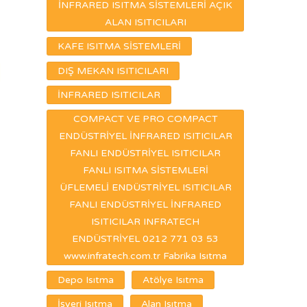
İNFRARED ISITMA SİSTEMLERİ AÇIK
ALAN ISITICILARI
KAFE ISITMA SİSTEMLERİ
DIŞ MEKAN ISITICILARI
İNFRARED ISITICILAR
COMPACT VE PRO COMPACT
ENDÜSTRİYEL İNFRARED ISITICILAR
FANLI ENDÜSTRİYEL ISITICILAR
FANLI ISITMA SİSTEMLERİ
ÜFLEMELİ ENDÜSTRİYEL ISITICILAR
FANLI ENDÜSTRİYEL İNFRARED
ISITICILAR INFRATECH
ENDÜSTRİYEL 0212 771 03 53
www.infratech.com.tr Fabrika Isıtma
Depo Isıtma
Atölye Isıtma
İşyeri Isıtma
Alan Isıtma