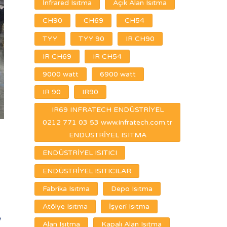
İnfrared Isıtma
Açık Alan Isıtma
CH90
CH69
CH54
TYY
TYY 90
IR CH90
IR CH69
IR CH54
9000 watt
6900 watt
IR 90
IR90
IR69 INFRATECH ENDÜSTRİYEL
0212 771 03 53 www.infratech.com.tr
ENDÜSTRİYEL ISITMA
ENDÜSTRİYEL ISITICI
ENDÜSTRİYEL ISITICILAR
Fabrika Isıtma
Depo Isıtma
Atölye Isıtma
İşyeri Isıtma
,
Alan Isıtma
Kapalı Alan Isıtma