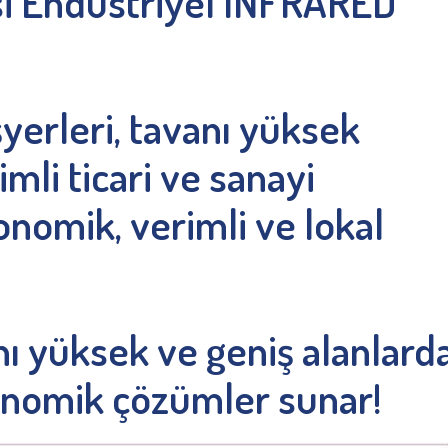
i Endüstriyel INFRARED
şyerleri, tavanı yüksek
mli ticari ve sanayi
konomik, verimli ve lokal
anı yüksek ve geniş alanlard
konomik çözümler sunar!