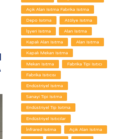
Açık Alan Isıtma Fabrika Isıtma
Depo Isıtma
Atölye Isıtma
İşyeri Isıtma
Alan Isıtma
Kapalı Alan Isıtma
Alan Isıtma
Kapalı Mekan Isıtma
N
Mekan Isıtma
Fabrika Tipi Isıtıcı
A
Fabrika Isıtıcısı
Endüstriyel Isıtma
Sanayi Tipi Isıtma
Endüstriyel Tip Isıtma
Endüstriyel Isıtıcılar
İnfrared Isıtma
Açık Alan Isıtma