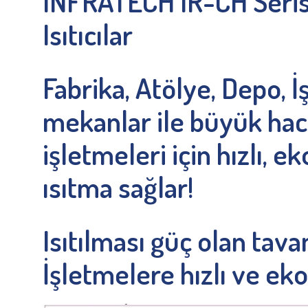
INFRATECH IR-CH Seris
Isıtıcılar
Fabrika, Atölye, Depo, İ
mekanlar ile büyük haci
işletmeleri için hızlı, e
ısıtma sağlar!
Isıtılması güç olan tav
İşletmelere hızlı ve e