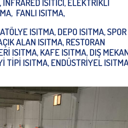
 İNFRARED ISITICI, ELEKTRİKLİ
ITMA, FANLI ISITMA,
 ATÖLYE ISITMA, DEPO ISITMA, SPOR
 AÇIK ALAN ISITMA, RESTORAN
YERİ ISITMA, KAFE ISITMA, DIŞ MEKA
İ TİPİ ISITMA, ENDÜSTRİYEL ISITM