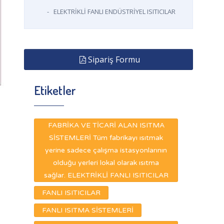
-
ELEKTRİKLİ FANLI ENDÜSTRİYEL ISITICILAR
Sipariş Formu
Etiketler
FABRİKA VE TİCARİ ALAN ISITMA
SİSTEMLERİ Tüm fabrikayı ısıtmak
yerine sadece çalışma istasyonlarının
olduğu yerleri lokal olarak ısıtma
sağlar. ELEKTRİKLİ FANLI ISITICILAR
FANLI ISITICILAR
FANLI ISITMA SİSTEMLERİ