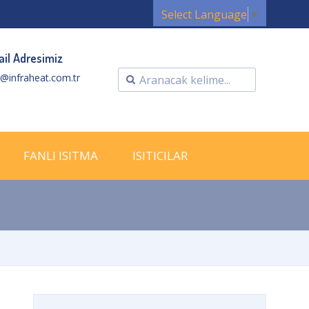
Select Language
▼
il Adresimiz
o@infraheat.com.tr
FANLI ISITMA
ISITICILAR