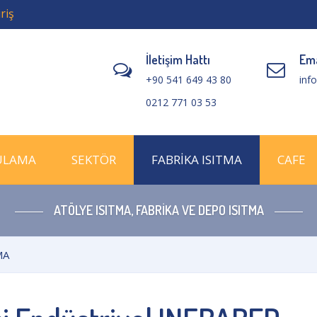
riş
İletişim Hattı
Ema
+90 541 649 43 80
inf
0212 771 03 53
ULAMA
SEKTÖR
FABRİKA ISITMA
CAFE
ATÖLYE ISITMA, FABRİKA VE DEPO ISITMA
MA