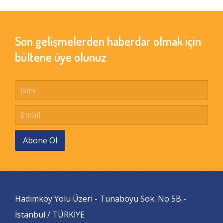
Son gelişmelerden haberdar olmak için
bültene üye olunuz
Abone Ol
Hadımköy Yolu Üzeri - Tunaboyu Sok. No 5B -
İstanbul / TÜRKİYE