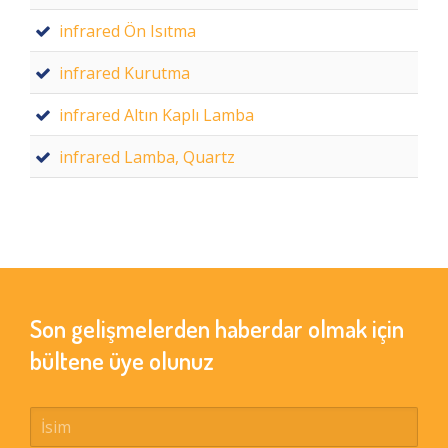
infrared Ön Isıtma
infrared Kurutma
infrared Altın Kaplı Lamba
infrared Lamba, Quartz
Son gelişmelerden haberdar olmak için
bültene üye olunuz