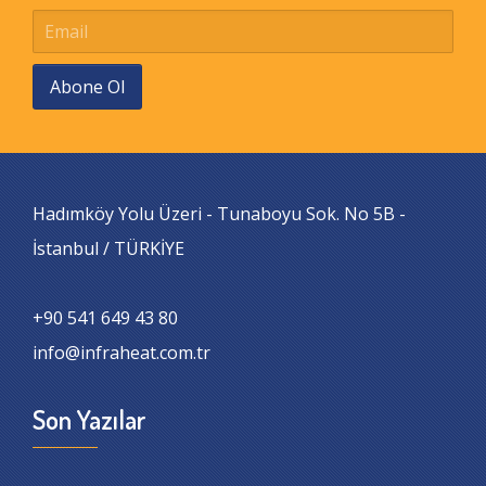
Abone Ol
Hadımköy Yolu Üzeri - Tunaboyu Sok. No 5B -
İstanbul / TÜRKİYE
+90 541 649 43 80
info@infraheat.com.tr
Son Yazılar