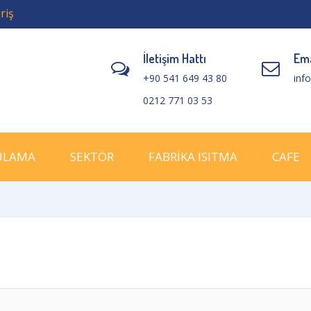
riş
İletişim Hattı
Ema
+90 541 649 43 80
inf
0212 771 03 53
ULAMA
SEKTÖR
FABRİKA ISITMA
CAFE