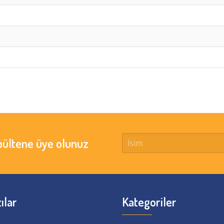
bültene üye olunuz
ılar
Kategoriler