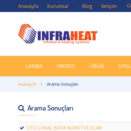
Gi
Anasayfa
Kurumsal
Blog
İletişim
LAMBA
PROSES
ÜRÜN
UYG
Anasayfa
Arama Sonuçları
Arama Sonuçları
OTO LOKAL BOYA KURUTUCULAR