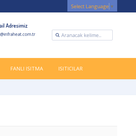
Select Language
▼
il Adresimiz
o@infraheat.com.tr
FANLI ISITMA
ISITICILAR