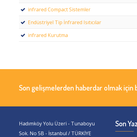
infrared Compact Sistemler
Endüstriyel Tip İnfrared Isıtıcılar
infrared Kurutma
Son gelişmelerden haberdar olmak için 
Son Yaz
Hadımköy Yolu Üzeri - Tunaboyu
Sok. No 5B - İstanbul / TÜRKİYE