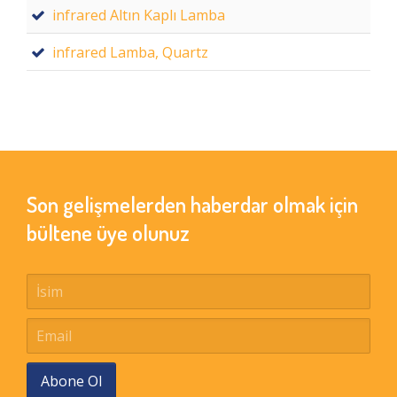
infrared Altın Kaplı Lamba
infrared Lamba, Quartz
Son gelişmelerden haberdar olmak için
bültene üye olunuz
Abone Ol