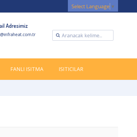
Select Language
▼
il Adresimiz
o@infraheat.com.tr
FANLI ISITMA
ISITICILAR