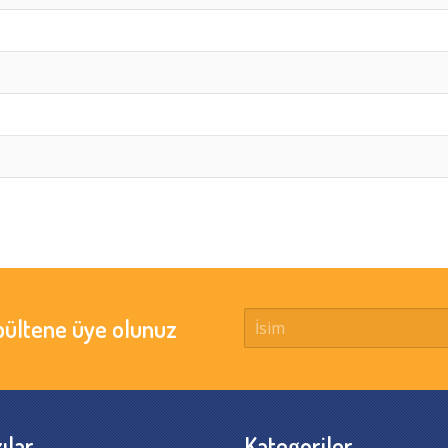
bültene üye olunuz
ılar
Kategoriler