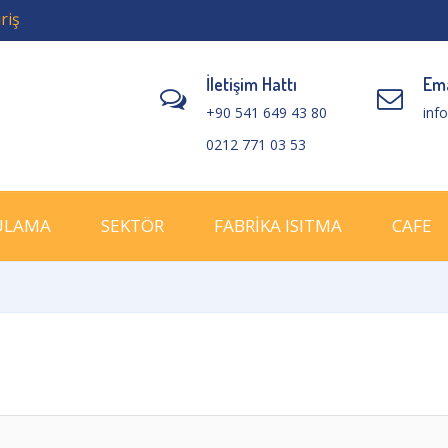
riş
İletişim Hattı
Ema
+90 541 649 43 80
inf
0212 771 03 53
ULAMA
SEKTÖR
FABRİKA ISITMA
CAFE