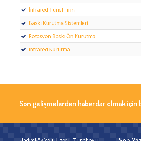
İnfrared Tünel Fırın
Baskı Kurutma Sistemleri
Rotasyon Baskı Ön Kurutma
infrared Kurutma
Son gelişmelerden haberdar olmak için 
Son Yaz
Hadımköy Yolu Üzeri - Tunaboyu