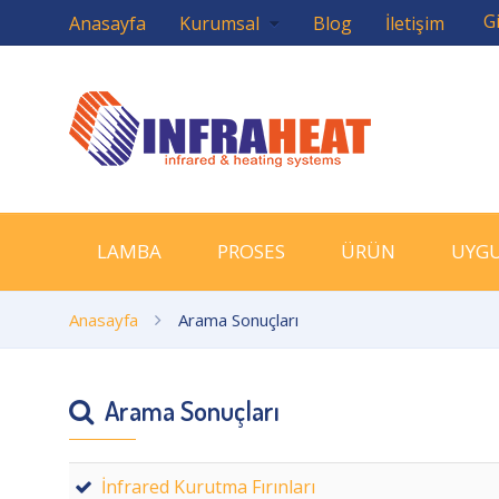
Gi
Anasayfa
Kurumsal
Blog
İletişim
LAMBA
PROSES
ÜRÜN
UYG
Anasayfa
Arama Sonuçları
Arama Sonuçları
İnfrared Kurutma Fırınları