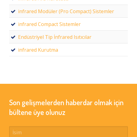
infrared Modüler (Pro Compact) Sistemler
infrared Compact Sistemler
Endüstriyel Tip İnfrared Isıtıcılar
infrared Kurutma
Son gelişmelerden haberdar olmak için
bültene üye olunuz