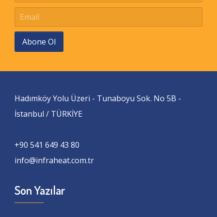
Abone Ol
Hadımköy Yolu Üzeri - Tunaboyu Sok. No 5B -
İstanbul / TÜRKİYE
+90 541 649 43 80
info@infraheat.com.tr
Son Yazılar