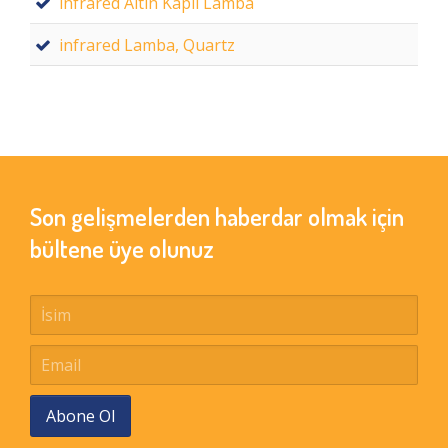
infrared Altın Kaplı Lamba
infrared Lamba, Quartz
Son gelişmelerden haberdar olmak için
bültene üye olunuz
Abone Ol