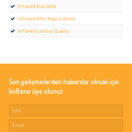
infrared Kurutma
infrared Altın Kaplı Lamba
infrared Lamba, Quartz
Son gelişmelerden haberdar olmak için
bültene üye olunuz