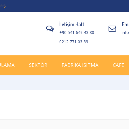
riş
İletişim Hattı
Ema
+90 541 649 43 80
inf
0212 771 03 53
ULAMA
SEKTÖR
FABRİKA ISITMA
CAFE