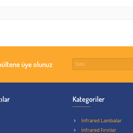
bültene üye olunuz
ılar
Kategoriler
İnfrared Lambalar
İnfrared Fırınlar