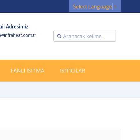
Select Language
▼
il Adresimiz
o@infraheat.com.tr
FANLI ISITMA
ISITICILAR