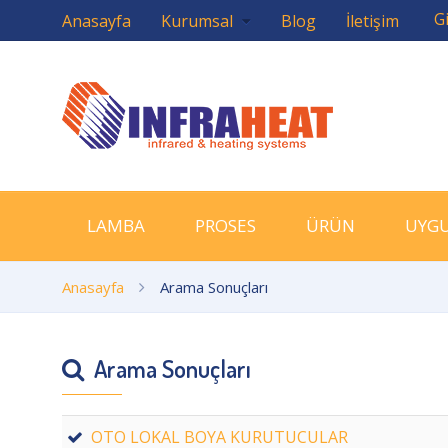
Gi
Anasayfa
Kurumsal
Blog
İletişim
LAMBA
PROSES
ÜRÜN
UYG
Anasayfa
Arama Sonuçları
Arama Sonuçları
OTO LOKAL BOYA KURUTUCULAR