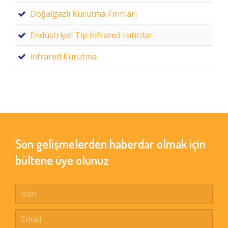
Doğalgazlı Kurutma Fırınları
Endüstriyel Tip İnfrared Isıtıcılar
infrared Kurutma
Son gelişmelerden haberdar olmak için
bültene üye olunuz