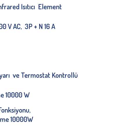
frared Isıtıcı Element
0 V AC, 3P + N 16 A
Ayarı ve Termostat Kontrollü
me 10000 W
onksiyonu,
eme 10000W