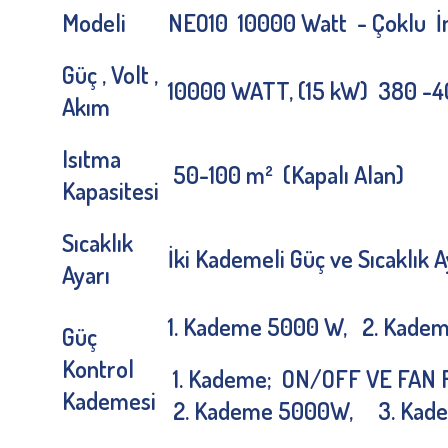
Modeli
NEO10 10000 Watt - Çoklu İn
Güç , Volt ,
10000 WATT, (15 kW) 380 -40
Akım
Isıtma
50-100 m² (Kapalı Alan)
Kapasitesi
Sıcaklık
İki Kademeli Güç ve Sıcaklık 
Ayarı
1. Kademe 5000 W, 2. Kade
Güç
Kontrol
1. Kademe; ON/OFF VE FAN F
Kademesi
2. Kademe 5000W, 3. Kad