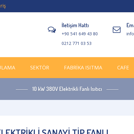
riş
İletişim Hattı
Ema
+90 541 649 43 80
inf
0212 771 03 53
ULAMA
SEKTÖR
FABRİKA ISITMA
CAFE
10 kW 380V Elektrikli Fanlı Isıtıcı
 ELEKTRİKLİ SANAYİ TİP FANLI