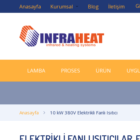
Gi
Anasayfa
Kurumsal
Blog
İletişim
LAMBA
PROSES
ÜRÜN
UYG
Anasayfa
10 kW 380V Elektrikli Fanlı Isıtıcı
ELEKTRİKLİ FANLI ISITICILAR,