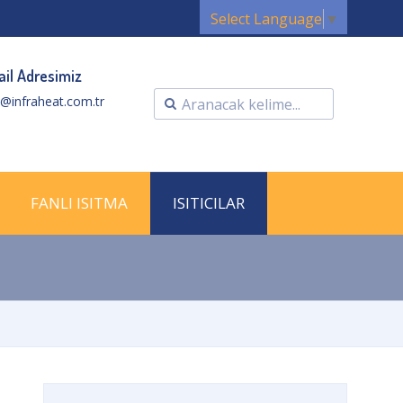
Select Language
▼
il Adresimiz
o@infraheat.com.tr
FANLI ISITMA
ISITICILAR