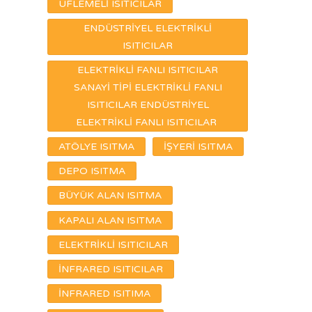
ÜFLEMELİ ISITICILAR
ENDÜSTRİYEL ELEKTRİKLİ
ISITICILAR
ELEKTRİKLİ FANLI ISITICILAR
SANAYİ TİPİ ELEKTRİKLİ FANLI
ISITICILAR ENDÜSTRİYEL
ELEKTRİKLİ FANLI ISITICILAR
ATÖLYE ISITMA
İŞYERİ ISITMA
DEPO ISITMA
BÜYÜK ALAN ISITMA
KAPALI ALAN ISITMA
ELEKTRİKLİ ISITICILAR
İNFRARED ISITICILAR
İNFRARED ISITIMA