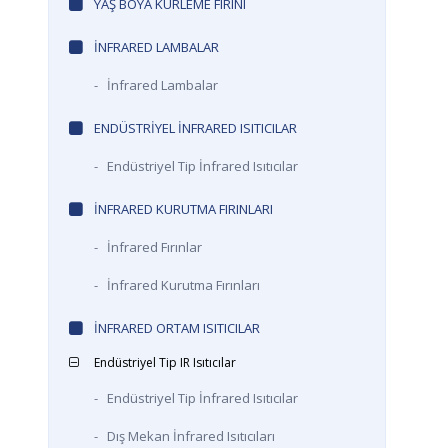
YAŞ BOYA KÜRLEME FIRINI
INFRARED LAMBALAR
-
İnfrared Lambalar
ENDÜSTRIYEL İNFRARED ISITICILAR
-
Endüstriyel Tip İnfrared Isıtıcılar
INFRARED KURUTMA FIRINLARI
-
İnfrared Fırınlar
-
İnfrared Kurutma Fırınları
INFRARED ORTAM ISITICILAR
Endüstriyel Tip IR Isıtıcılar
-
Endüstriyel Tip İnfrared Isıtıcılar
-
Dış Mekan İnfrared Isıtıcıları