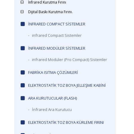
İnfrared Kurutma Fırını
Dijital Baskı Kurutma Fırını.
INFRARED COMPACT SISTEMLER
-
infrared Compact Sistemler
INFRARED MODÜLER SISTEMLER
-
infrared Modüler (Pro Compact) Sistemler
FABRIKA ISITMA ÇÖZÜMLERI
ELEKTROSTATIK TOZ BOYA JELLEŞME KABINI
ARA KURUTUCULAR (FLASH)
-
İnfrared Ara Kurutucu
ELEKTROSTATIK TOZ BOYA KÜRLEME FIRINI