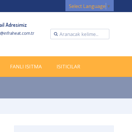
Select Language
▼
il Adresimiz
o@infraheat.com.tr
FANLI ISITMA
ISITICILAR