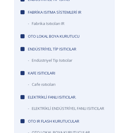
FABRIKA ISITMA SISTEMLERI IR
-
Fabrika Isıtıcıları IR
OTO LOKAL BOYA KURUTUCU
ENDÜSTRIYEL TIP ISITICILAR
-
Endüstriyel Tip Isıtıcılar
KAFE ISITICILARI
-
Cafe ısıtıcıları
ELEKTRİKLİ FANLI ISITICILAR.
-
ELEKTRİKLİ ENDÜSTRİYEL FANLI ISITICILAR
OTO IR FLASH KURUTUCULAR
-
OTO LOKAL BOYA KURUTUCULAR