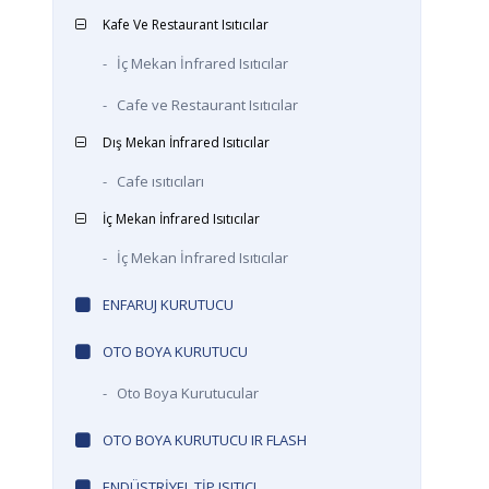
Kafe Ve Restaurant Isıtıcılar
-
İç Mekan İnfrared Isıtıcılar
-
Cafe ve Restaurant Isıtıcılar
Dış Mekan İnfrared Isıtıcılar
-
Cafe ısıtıcıları
İç Mekan İnfrared Isıtıcılar
-
İç Mekan İnfrared Isıtıcılar
ENFARUJ KURUTUCU
OTO BOYA KURUTUCU
-
Oto Boya Kurutucular
OTO BOYA KURUTUCU IR FLASH
ENDÜSTRIYEL TIP ISITICI