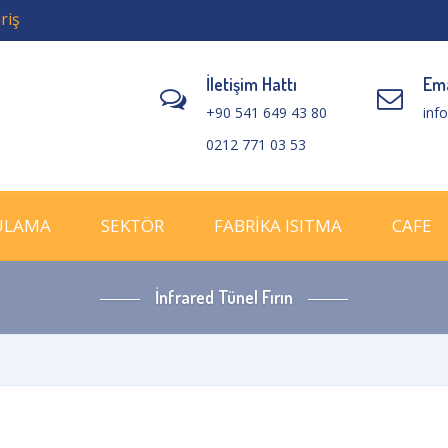
riş
İletişim Hattı
Ema
+90 541 649 43 80
inf
0212 771 03 53
ULAMA
SEKTÖR
FABRİKA ISITMA
CAFE
İnfrared Tünel Fırın