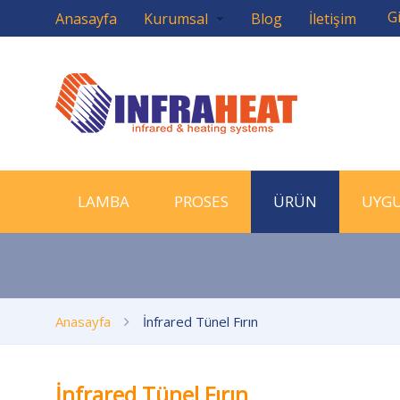
Gi
Anasayfa
Kurumsal
Blog
İletişim
LAMBA
PROSES
ÜRÜN
UYG
Anasayfa
İnfrared Tünel Fırın
İnfrared Tünel Fırın