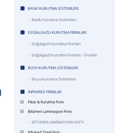
BASKI KURUTMA SISTEMLERI
-
Baskı Kurutma Sistemleri
DOĞALGAZLI KURUTMA FIRINLARI
-
Doğalgazlı Kurutma Fırınları
-
Doğalgazlı Kurutma Fırınları - Ürünler
BOYA KURUTMA SISTEMLERI.
-
Boya Kurutma Sistemleri
Ü
INFRARED FIRINLAR
Fikse & Kurutma Fırını
Bitümen Laminasyon Fırını
-
BİTÜMEN LAMİNASYON HATTI
İnfrared Tünel Fırın